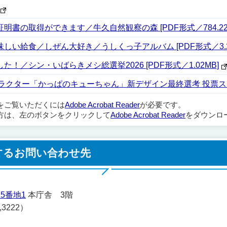
書の取得ができます／牛久自然観察の森 [PDF形式／784.22
い給食／しぜん大好き／うしくっ子アルバム [PDF形式／3.2
／シン・いばらきメシ総選挙2026 [PDF形式／1.02MB]
キャラクター「かっぱのキューちゃん」新デザイン最終選考 投票スタート！
ルをご覧いただくには
Adobe Acrobat Reader
が必要です。
方は、左のボタンをクリックして
Adobe Acrobat Reader
をダウンロ
するお問い合わせ先
5番地1
本庁舎 3階
,3222）