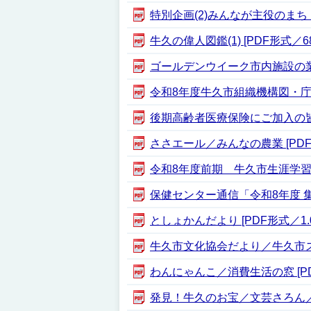
特別企画(2)みんなが主役のまち
牛久の偉人図鑑(1) [PDF形式／683
ゴールデンウイーク市内施設の業務情
令和8年度牛久市組織機構図・庁内配置
後期高齢者医療保険にご加入の皆さま
ささエール／みんなの農業 [PDF形
令和8年度前期 牛久市生涯学習セン
保健センター通信「令和8年度 集団
としょかんだより [PDF形式／1.0
牛久市文化協会だより／牛久市スポー
わんにゃんこ／消費生活の窓 [PDF
発見！牛久のお宝／文芸さろん／FM-