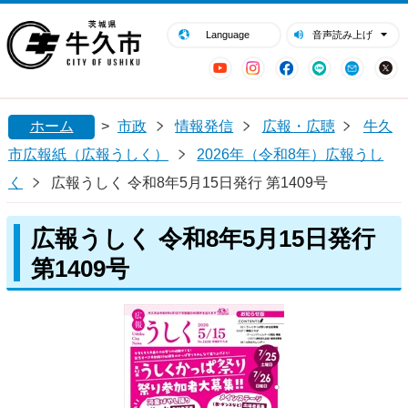
閉じる
牛久市ホームページ
Language
音声読み上げ
YouTube
Instagram
Facebook
LINE
Mail
ホーム
>
市政
情報発信
広報・広聴
牛久
市広報紙（広報うしく）
2026年（令和8年）広報うし
く
広報うしく 令和8年5月15日発行 第1409号
広報うしく 令和8年5月15日発行
第1409号