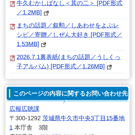
牛久むかしばなし＜其の二＞ [PDF形式
／1.2MB]
まちの話題／叙勲／しあわせをよぶレ
シピ／寄贈／しぜん大好き [PDF形式／
1.53MB]
2026.7.1裏表紙(まちの話題／うしくっ
子アルバム) [PDF形式／1.26MB]
このページの内容に関するお問い合わせ先
広報広聴課
〒300-1292
茨城県牛久市中央3丁目15番地
1
本庁舎 3階