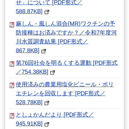
せ」について [PDF形式／
588.87KB]
麻しん・風しん混合(MR)ワクチンの予
防接種はお済みですか？／令和7年度河
川水質調査結果 [PDF形式／
867.8KB]
第76回社会を明るくする運動 [PDF形式
／754.38KB]
使用済みの農業用塩化ビニール・ポリ
エチレンを回収します [PDF形式／
528.78KB]
としょかんだより [PDF形式／
945.91KB]