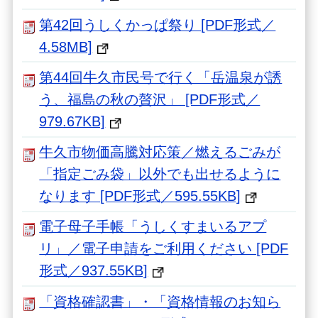
第42回うしくかっぱ祭り [PDF形式／
4.58MB]
第44回牛久市民号で行く「岳温泉が誘
う、福島の秋の贅沢」 [PDF形式／
979.67KB]
牛久市物価高騰対応策／燃えるごみが
「指定ごみ袋」以外でも出せるように
なります [PDF形式／595.55KB]
電子母子手帳「うしくすまいるアプ
リ」／電子申請をご利用ください [PDF
形式／937.55KB]
「資格確認書」・「資格情報のお知ら