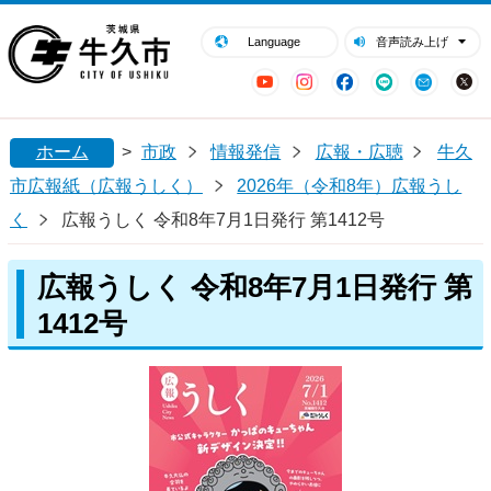
閉じる
牛久市ホームページ
Language
音声読み上げ
YouTube
Instagram
Facebook
LINE
Mail
ホーム
>
市政
情報発信
広報・広聴
牛久
市広報紙（広報うしく）
2026年（令和8年）広報うし
く
広報うしく 令和8年7月1日発行 第1412号
広報うしく 令和8年7月1日発行 第
1412号