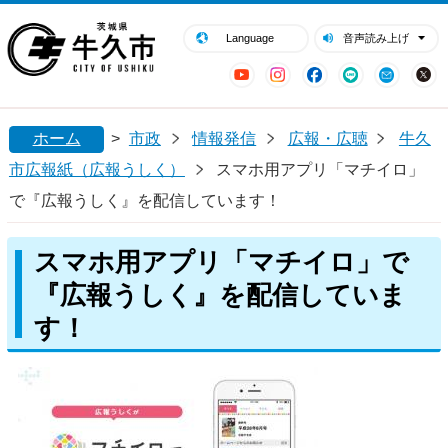
閉じる
牛久市ホームページ
Language
音声読み上げ
YouTube
Instagram
Facebook
LINE
Mail
ホーム
>
市政
情報発信
広報・広聴
牛久
市広報紙（広報うしく）
スマホ用アプリ「マチイロ」
で『広報うしく』を配信しています！
スマホ用アプリ「マチイロ」で
『広報うしく』を配信していま
す！