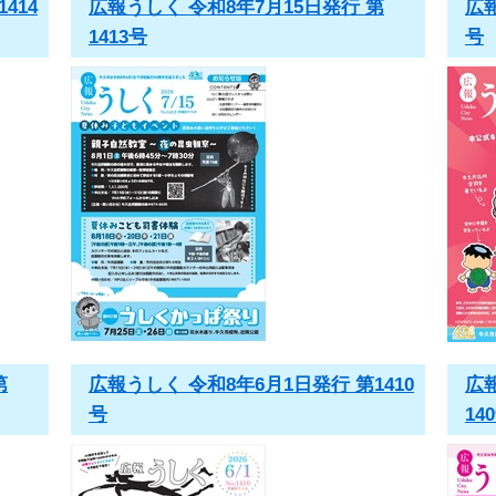
414
広報うしく 令和8年7月15日発行 第
広報
1413号
号
第
広報うしく 令和8年6月1日発行 第1410
広
号
14