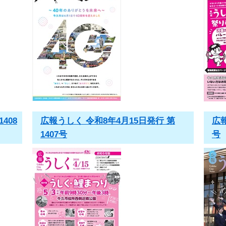
408
広報うしく 令和8年4月15日発行 第
広報
1407号
号