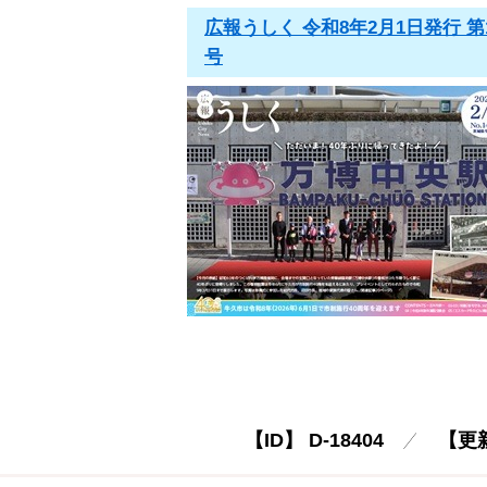
広報うしく 令和8年2月1日発行 第1
号
【ID】
D-18404
【更