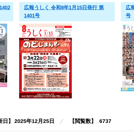
402
広報うしく 令和8年1月15日発行 第
広報
1401号
号
新日】
2025年12月25日
【閲覧数】
6737