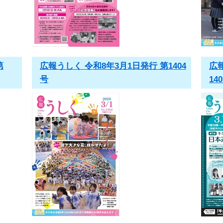
第
広報うしく 令和8年3月1日発行 第1404
広
号
14