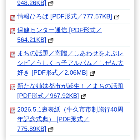
948.26KB]
情報ひろば [PDF形式／777.57KB]
保健センター通信 [PDF形式／
564.21KB]
まちの話題／寄贈／しあわせをよぶレ
シピ／うしくっ子アルバム／しぜん大
好き [PDF形式／2.06MB]
新たな姉妹都市が誕生！／まちの話題
[PDF形式／967.92KB]
2026.5.1裏表紙（牛久市市制施行40周
年記念式典） [PDF形式／
775.89KB]