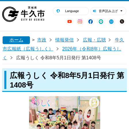
閉じる
牛久市ホームページ
Language
音声読み上げ
YouTube
Instagram
Facebook
LINE
Mail
ホーム
>
市政
情報発信
広報・広聴
牛久
市広報紙（広報うしく）
2026年（令和8年）広報うし
く
広報うしく 令和8年5月1日発行 第1408号
広報うしく 令和8年5月1日発行 第
1408号