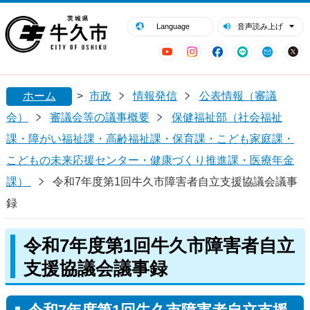
閉じる
牛久市ホームページ
Language
音声読み上げ
YouTube
Instagram
Facebook
LINE
Mail
ホーム
>
市政
情報発信
公表情報（審議
会）
審議会等の議事概要
保健福祉部（社会福祉
課・障がい福祉課・高齢福祉課・保育課・こども家庭課・
こどもの未来応援センター・健康づくり推進課・医療年金
課）
令和7年度第1回牛久市障害者自立支援協議会議事
録
令和7年度第1回牛久市障害者自立
支援協議会議事録