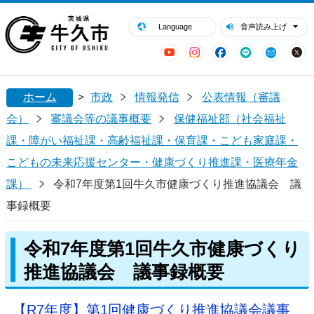
閉じる
牛久市ホームページ
Language
音声読み上げ
YouTube
Instagram
Facebook
LINE
Mail
ホーム
>
市政
情報発信
公表情報（審議
会）
審議会等の議事概要
保健福祉部（社会福祉
課・障がい福祉課・高齢福祉課・保育課・こども家庭課・
こどもの未来応援センター・健康づくり推進課・医療年金
課）
令和7年度第1回牛久市健康づくり推進協議会 議
事録概要
令和7年度第1回牛久市健康づくり
推進協議会 議事録概要
【R7年度】第1回健康づくり推進協議会議事