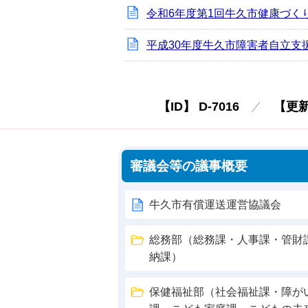
令和6年度第1回牛久市健康づく
平成30年度牛久市障害者自立支
【ID】
D-7016
【更
審議会等の議事概要
牛久市有償運送運営協議会
総務部（総務課・人事課・管財
納課）
保健福祉部（社会福祉課・障が