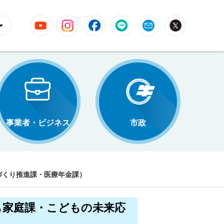
YouTube
Instagram
Facebook
LINE
Mail
X
事業者・ビジネス
市政
づくり推進課・医療年金課）
も家庭課・こどもの未来応