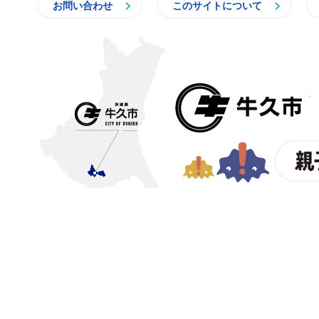
お問い合わせ
このサイトについて
〒300-1292 茨城県牛久市中
【電話番号】
029-873-2111
【業務時間】
8時30分～17
(祝日・年末年始を除く)※
© CITY OF USHIKU.
ワイン樽