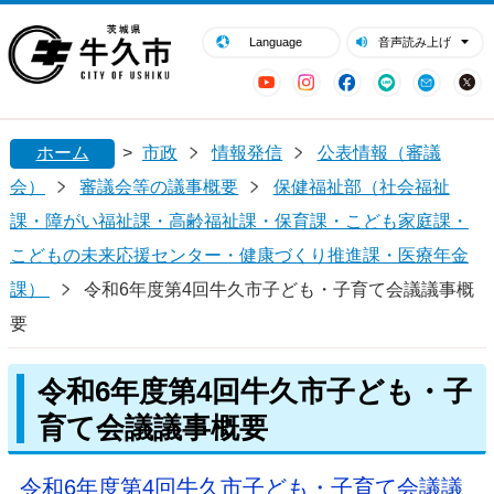
閉じる
牛久市ホームページ
Language
音声読み上げ
YouTube
Instagram
Facebook
LINE
Mail
ホーム
>
市政
情報発信
公表情報（審議
会）
審議会等の議事概要
保健福祉部（社会福祉
課・障がい福祉課・高齢福祉課・保育課・こども家庭課・
こどもの未来応援センター・健康づくり推進課・医療年金
課）
令和6年度第4回牛久市子ども・子育て会議議事概
要
令和6年度第4回牛久市子ども・子
育て会議議事概要
令和6年度第4回牛久市子ども・子育て会議議