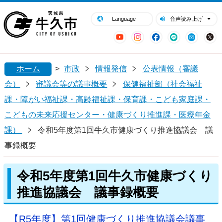
閉じる
牛久市ホームページ
Language
音声読み上げ
YouTube
Instagram
Facebook
LINE
Mail
ホーム
>
市政
情報発信
公表情報（審議
会）
審議会等の議事概要
保健福祉部（社会福祉
課・障がい福祉課・高齢福祉課・保育課・こども家庭課・
こどもの未来応援センター・健康づくり推進課・医療年金
課）
令和5年度第1回牛久市健康づくり推進協議会 議
事録概要
令和5年度第1回牛久市健康づくり
推進協議会 議事録概要
【R5年度】第1回健康づくり推進協議会議事