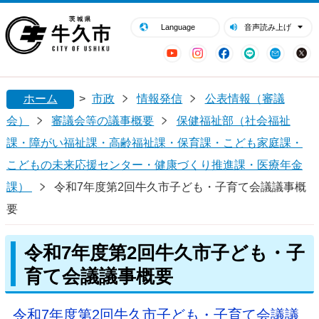
閉じる
牛久市ホームページ
Language
音声読み上げ
YouTube
Instagram
Facebook
LINE
Mail
ホーム
>
市政
情報発信
公表情報（審議
会）
審議会等の議事概要
保健福祉部（社会福祉
課・障がい福祉課・高齢福祉課・保育課・こども家庭課・
こどもの未来応援センター・健康づくり推進課・医療年金
課）
令和7年度第2回牛久市子ども・子育て会議議事概
要
令和7年度第2回牛久市子ども・子
育て会議議事概要
令和7年度第2回牛久市子ども・子育て会議議