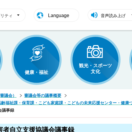
Language
ビリティ
音声読み上げ
観光・スポーツ
文化
健康・福祉
審議会）
審議会等の議事概要
高齢福祉課・保育課・こども家庭課・こどもの未来応援センター・健康
会議事録
害者自立支援協議会議事録