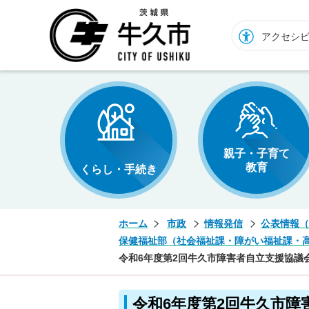
牛久市ホームページ
アクセシ
親子・子育て
教育
くらし・手続き
ホーム
市政
情報発信
公表情報（
保健福祉部（社会福祉課・障がい福祉課・
令和6年度第2回牛久市障害者自立支援協議
令和6年度第2回牛久市障