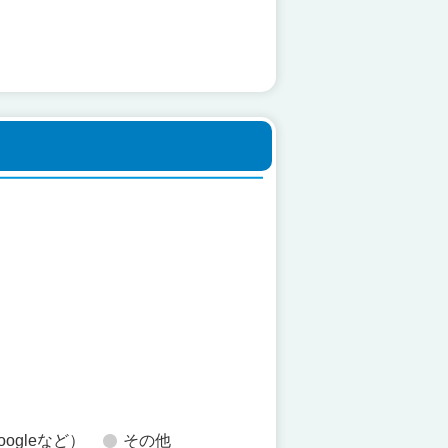
た
oogleなど）
その他