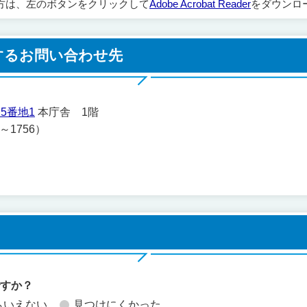
方は、左のボタンをクリックして
Adobe Acrobat Reader
をダウンロ
するお問い合わせ先
5番地1
本庁舎 1階
1～1756）
ですか？
もいえない
見つけにくかった