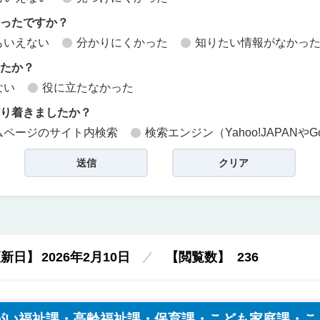
かったですか？
もいえない
分かりにくかった
知りたい情報がなかっ
したか？
ない
役に立たなかった
どり着きましたか？
ムページのサイト内検索
検索エンジン（Yahoo!JAPANやG
更新日】
2026年2月10日
【閲覧数】
236
がい福祉課・高齢福祉課・保育課・こども家庭課・こ