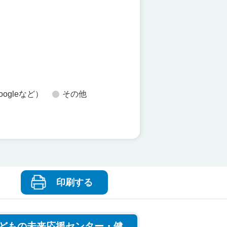
た
oogleなど）
その他
印刷する
どもの未来応援センター・健