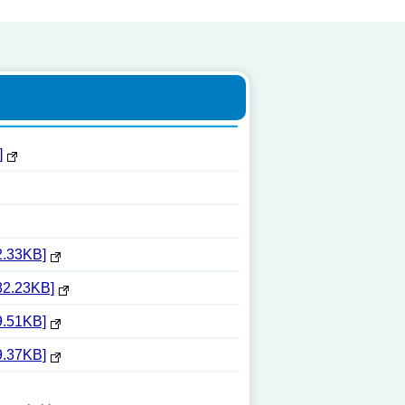
]
3KB]
23KB]
1KB]
7KB]