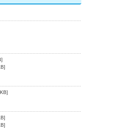
]
B]
KB]
B]
B]