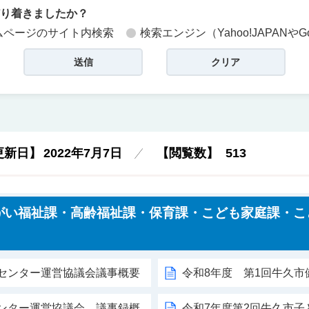
どり着きましたか？
ムページのサイト内検索
検索エンジン（Yahoo!JAPANやG
更新日】
2022年7月7日
【閲覧数】
513
がい福祉課・高齢福祉課・保育課・こども家庭課・こ
）
祉センター運営協議会議事概要
令和8年度 第1回牛久
センター運営協議会 議事録概
令和7年度第2回牛久市