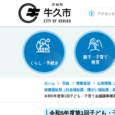
牛久市ホームページ
アクセシ
親子・子育て
教育
くらし・手続き
ホーム
市政
情報発信
公表情報（
保健福祉部（社会福祉課・障がい福祉課・
令和5年度第1回子ども・子育て会議議事概
令和5年度第1回子ども・