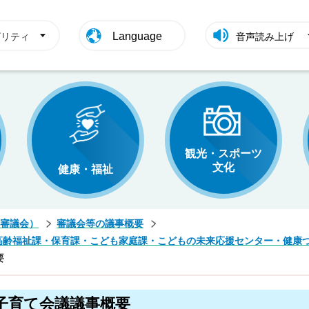
Language
ビリティ
音声読み上げ
観光・スポーツ
文化
健康・福祉
審議会）
審議会等の議事概要
高齢福祉課・保育課・こども家庭課・こどもの未来応援センター・健康
要
子育て会議議事概要