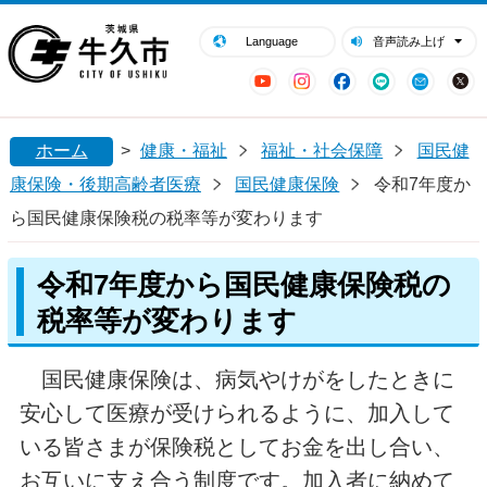
閉じる
牛久市ホームページ
Language
音声読み上げ
YouTube
Instagram
Facebook
LINE
Mail
ホーム
>
健康・福祉
福祉・社会保障
国民健
康保険・後期高齢者医療
国民健康保険
令和7年度か
ら国民健康保険税の税率等が変わります
令和7年度から国民健康保険税の
税率等が変わります
国民健康保険は、病気やけがをしたときに
安心して医療が受けられるように、加入して
いる皆さまが保険税としてお金を出し合い、
お互いに支え合う制度です。加入者に納めて