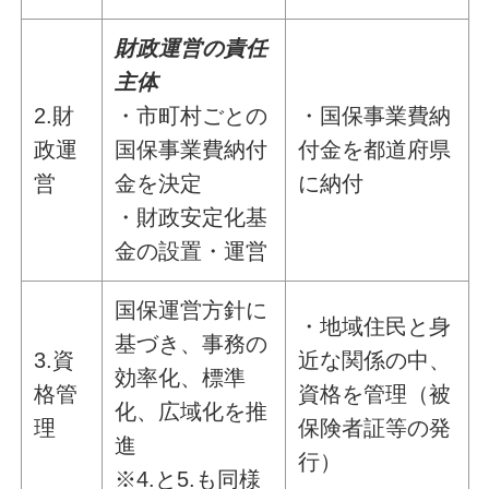
財政運営の責任
主体
2.財
・市町村ごとの
・国保事業費納
政運
国保事業費納付
付金を都道府県
営
金を決定
に納付
・財政安定化基
金の設置・運営
国保運営方針に
・地域住民と身
基づき、事務の
3.資
近な関係の中、
効率化、標準
格管
資格を管理（被
化、広域化を推
理
保険者証等の発
進
行）
※4.と5.も同様