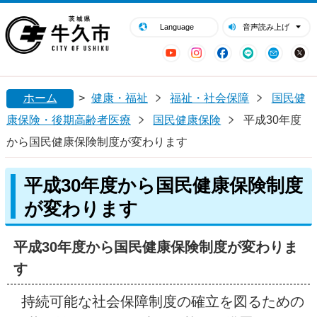
閉じる
牛久市ホームページ
Language
音声読み上げ
YouTube
Instagram
Facebook
LINE
Mail
ホーム
>
健康・福祉
福祉・社会保障
国民健
康保険・後期高齢者医療
国民健康保険
平成30年度
から国民健康保険制度が変わります
平成30年度から国民健康保険制度
が変わります
平成30年度から国民健康保険制度が変わりま
す
持続可能な社会保障制度の確立を図るための