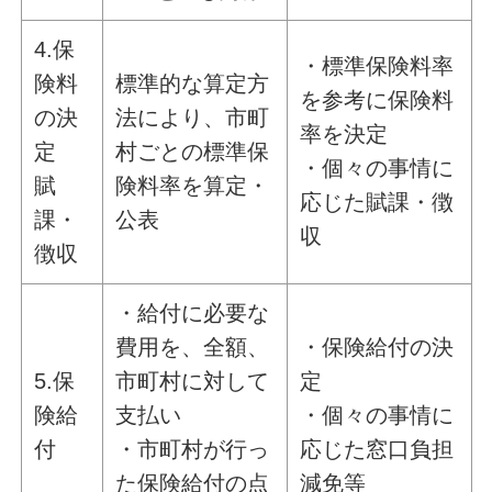
4.保
・標準保険料率
険料
標準的な算定方
を参考に保険料
の決
法により、市町
率を決定
定
村ごとの標準保
・個々の事情に
賦
険料率を算定・
応じた賦課・徴
課・
公表
収
徴収
・給付に必要な
費用を、全額、
・保険給付の決
5.保
市町村に対して
定
険給
支払い
・個々の事情に
付
・市町村が行っ
応じた窓口負担
た保険給付の点
減免等