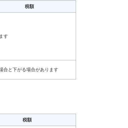
税額
ます
場合と下がる場合があります
税額