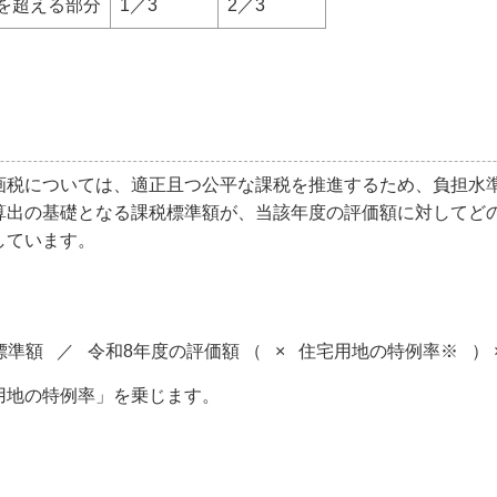
ルを超える部分
1／3
2／3
画税については、適正且つ公平な課税を推進するため、負担水
算出の基礎となる課税標準額が、当該年度の評価額に対してど
しています。
準額 ／ 令和8年度の評価額 （ × 住宅用地の特例率※ ） ×
用地の特例率」を乗じます。