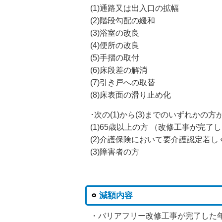
(1)通路又は出入口の拡幅
(2)階段勾配の緩和
(3)浴室の改良
(4)便所の改良
(5)手摺の取付
(6)床段差の解消
(7)引き戸への取替
(8)床表面の滑り止め化
･次の(1)から(3)までのいずれかの
(1)65歳以上の方 （改修工事が完
(2)介護保険において要介護認定若
(3)障害者の方
減額内容
・バリアフリー改修工事が完了した