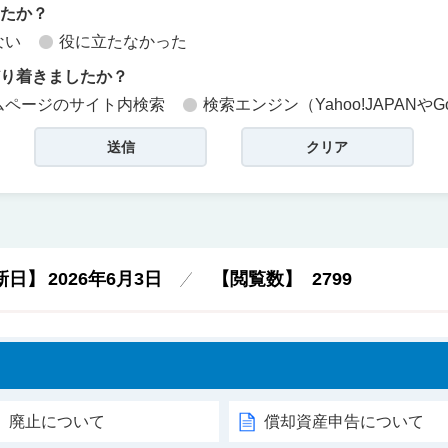
したか？
ない
役に立たなかった
どり着きましたか？
ムページのサイト内検索
検索エンジン（Yahoo!JAPANやG
新日】
2026年6月3日
【閲覧数】
2799
」廃止について
償却資産申告について