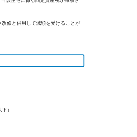
、当該住宅に係る固定資産税が減額さ
ネ改修と併用して減額を受けることが
以下）