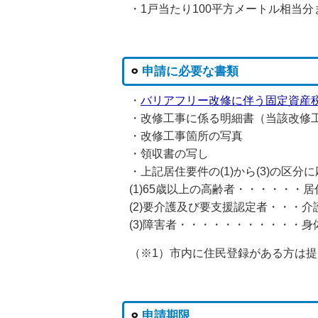
・1戸当たり100平方メートル相当
申請に必要な書類
・
バリアフリー改修に伴う固定資産
・改修工事に係る明細書（当該改修
・改修工事箇所の写真
・領収書の写し
・上記居住要件の(1)から(3)の区分
(1)65歳以上の高齢者・・・・・・
(2)要介護及び要支援認定者・・・
(3)障害者・・・・・・・・・・・
（※1）市内に住民登録がある方は
申請期限