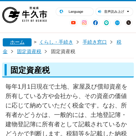
閉じる
牛久市ホームページ
Language
音声読み上げ
YouTube
Instagram
Facebook
LINE
Mail
ホーム
>
くらし・手続き
手続き窓口
税
金
固定資産税
固定資産税
固定資産税
毎年1月1日現在で土地、家屋及び償却資産を
所有している方や会社から、その資産の価値
に応じて納めていただく税金です。なお、所
有者かどうかは、一般的には、土地登記簿・
建物登記簿に所有者として記載されているか
どうかで判断します。税額等を記載した納税