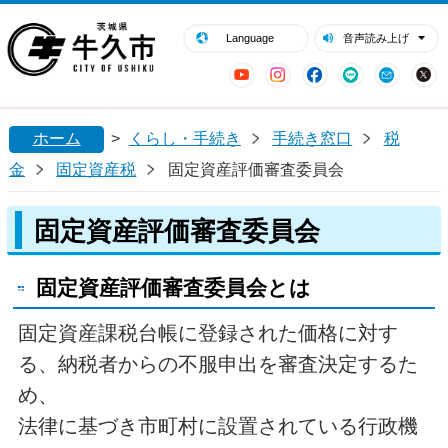
閉じる
牛久市ホームページ
Language
音声読み上げ
YouTube
Instagram
Facebook
LINE
Mail
ホーム
>
くらし・手続き
手続き窓口
税
金
固定資産税
固定資産評価審査委員会
固定資産評価審査委員会
固定資産評価審査委員会とは
固定資産課税台帳に登録された価格に対す
る、納税者からの不服申出を審査決定するた
め、
法律に基づき市町村に設置されている行政機