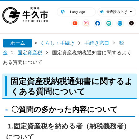
閉じる
牛久市ホームページ
Language
音声読み上げ
YouTube
Instagram
Facebook
LINE
Mail
ホーム
>
くらし・手続き
手続き窓口
税
金
固定資産税
固定資産税納税通知書に関するよく
ある質問について
固定資産税納税通知書に関するよ
くある質問について
〇質問の多かった内容について
1.固定資産税を納める者（納税義務者）
について