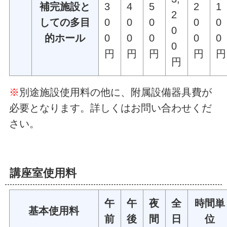
補完施設と
3
4
5
2
1
2
しての多目
0
0
0
0
0
0
的ホール
0
0
0
0
0
0
円
円
円
円
円
円
※
別途施設使用料の他に、附属設備器具費が
必要となります。詳しくはお問い合わせくだ
さい。
講座室使用料
午
午
夜
全
時間単
基本使用料
前
後
間
日
位