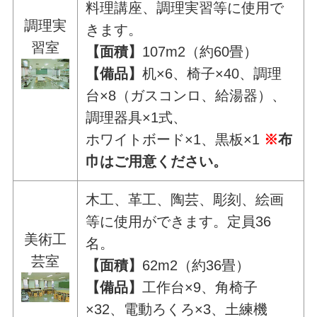
料理講座、調理実習等に使用で
調理実
きます。
習室
【面積】
107m2（約60畳）
【備品】
机×6、椅子×40、調理
台×8（ガスコンロ、給湯器）、
調理器具×1式、
ホワイトボード×1、黒板×1
※
布
巾はご用意ください。
木工、革工、陶芸、彫刻、絵画
等に使用ができます。定員36
美術工
名。
芸室
【面積】
62m2（約36畳）
【備品】
工作台×9、角椅子
×32、電動ろくろ×3、土練機