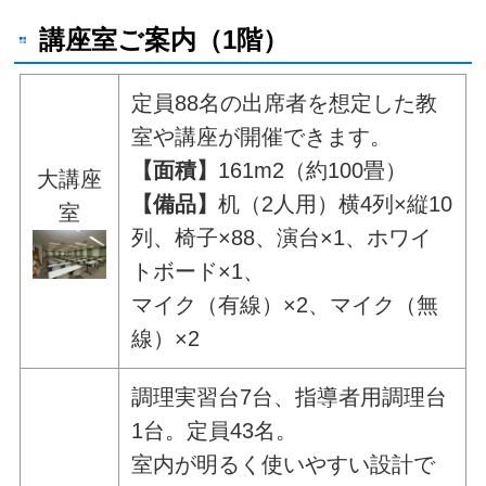
講座室ご案内（1階）
定員88名の出席者を想定した教
室や講座が開催できます。
【面積】
161m2（約100畳）
大講座
【備品】
机（2人用）横4列×縦10
室
列、椅子×88、演台×1、ホワイ
トボード×1、
マイク（有線）×2、マイク（無
線）×2
調理実習台7台、指導者用調理台
1台。定員43名。
室内が明るく使いやすい設計で