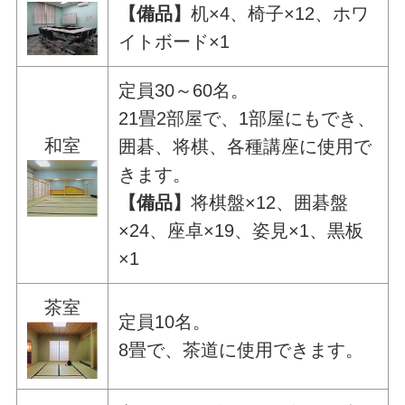
【備品】
机×4、椅子×12、ホワ
イトボード×1
定員30～60名。
21畳2部屋で、1部屋にもでき、
和室
囲碁、将棋、各種講座に使用で
きます。
【備品】
将棋盤×12、囲碁盤
×24、座卓×19、姿見×1、黒板
×1
茶室
定員10名。
8畳で、茶道に使用できます。