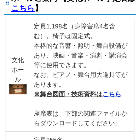
こちら
】
定員1,198名（身障害席4名含
む）。椅子は固定式。
本格的な音響・照明・舞台設備が
あり、映画・音楽・演劇・講演会
文化
等に使用できます。
ホー
なお、ピアノ・舞台用大道具等が
ル
あります。
※舞台図面・技術資料は
こちら
座席表は、下部の関連ファイルか
らダウンロードしてください。