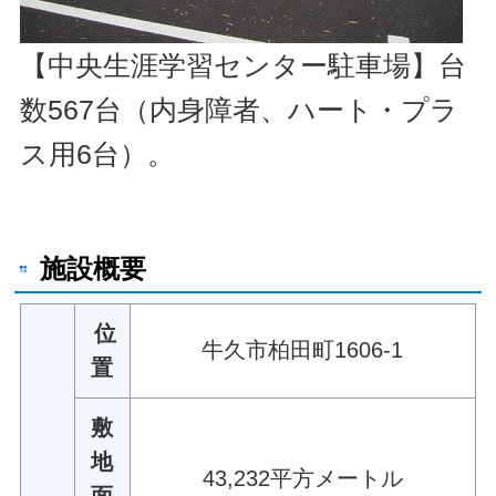
【中央生涯学習センター駐車場】台
数567台
（内身障者、ハート・プラ
ス用6台）。
施設概要
位
牛久市柏田町1606-1
置
敷
地
43,232平方メートル
面