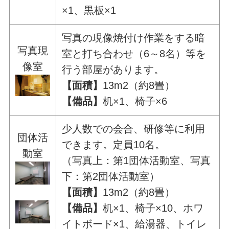
×1、黒板×1
写真の現像焼付け作業をする暗
写真現
室と打ち合わせ（6～8名）等を
像室
行う部屋があります。
【面積】
13m2（約8畳）
【備品】
机×1、椅子×6
少人数での会合、研修等に利用
団体活
できます。定員10名。
動室
（写真上：第1団体活動室、写真
下：第2団体活動室）
【面積】
13m2（約8畳）
【備品】
机×1、椅子×10、ホワ
イトボード×1、給湯器、トイレ