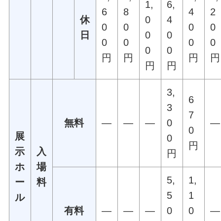
1,
6,
6
8
4
2
休
0
4
0
0
0
0
日
0
0
0
0
0
0
0
0
円
円
円
円
円
円
3,
6
3
7
無料
―
―
―
0
―
0
展
0
円
示
入
円
ホ
場
5,
1,
ー
料
5
1
ル
有料
―
―
―
0
0
―