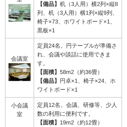
【備品】
机（3人用）横2列×縦8
列、机（3人用）横1列×縦9列、
椅子×73、ホワイトボード×1、
黒板×1
定員24名。円テーブルが準備さ
れ、会議や談話に使用できま
会議室
す。
【面積】
58m2（約36畳）
【備品】
円卓×1、椅子×24、ホ
ワイトボード×1
定員12名。会議、研修等、少人
小会議
数の利用に便利です。
室
【面積】
19m2（約12畳）