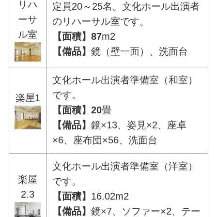
リハ
定員20～25名。文化ホール出演者
ーサ
のリハーサル室です。
ル室
【面積】87
m2
【備品】
鏡（壁一面）、洗面台
文化ホール出演者準備室（和室）
です。
楽屋1
【面積】20
畳
【備品】
鏡×13、姿見×2、座卓
×6、座布団×56、洗面台
文化ホール出演者準備室（洋室）
楽屋
です。
2.3
【面積】
16.02m2
【備品】
鏡×7、ソファー×2、テー