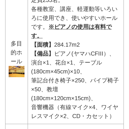
定員255名。
各種教室、講座、軽運動等いろい
ろに使用でき、使いやすいホール
です。
※ピアノの使用は有料で
す。
多目
【面積】
284.17m2
的ホ
【備品】
ピアノ(ヤマハCFIII）、
ール
演台×1、花台×1、テーブル
(180cm×45cm)×10、
筆記台付き椅子×250、パイプ椅子
×50、教壇
(180cm×120cm×15cm)、
音響機器（有線マイク×4、ワイヤ
レスマイク×2、CD・カセット）