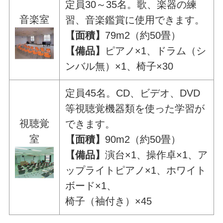
定員30～35名。歌、楽器の練
音楽室
習、音楽鑑賞に使用できます。
【面積】
79m2（約50畳）
【備品】
ピアノ×1、ドラム（シ
ンバル無）×1、椅子×30
定員45名。CD、ビデオ、DVD
等視聴覚機器類を使った学習が
視聴覚
できます。
室
【面積】
90m2（約50畳）
【備品】
演台×1、操作卓×1、ア
ップライトピアノ×1、ホワイト
ボード×1、
椅子（袖付き）×45