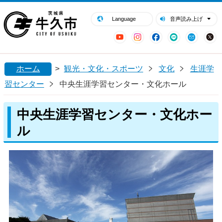
閉じる
牛久市ホームページ
Language
音声読み上げ
YouTube
Instagram
Facebook
LINE
Mail
ホーム
>
観光・文化・スポーツ
文化
生涯学
習センター
中央生涯学習センター・文化ホール
中央生涯学習センター・文化ホー
ル