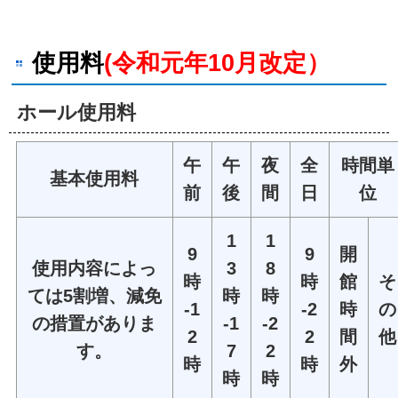
使用料
(令和元年10月改定）
ホール使用料
午
午
夜
全
時間単
基本使用料
前
後
間
日
位
1
1
9
9
開
使用内容によっ
3
8
時
時
館
そ
ては5割増、減免
時
時
-1
-2
時
の
の措置がありま
-1
-2
2
2
間
他
す。
7
2
時
時
外
時
時