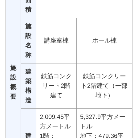
積
施
設
講座室棟
ホール棟
名
称
施
建
鉄筋コンク
鉄筋コンクリー
設
築
リート2階
ト2階建て（一部
概
構
建て
地下）
要
造
2,009.45平
5,327.9平方メー
方メートル
トル
建
1階：
地下：479.36平