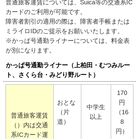
普通旅客運賃については、Suica等の交通系IC
カードのご利用が可能です。
障害者割引の適用の際は、障害者手帳または
ミライロIDのご提示をお願いいたします。
※かっぱ号通勤ライナーについては、料金表
が別になります。
かっぱ号通勤ライナー（上柏田・むつみルー
ト、さくら台・みどり野ルート）
170
おとな
円
中学生
（片
（16
普通旅客運賃
以上
道）
8
（）内は交通
円）
系ICカード運