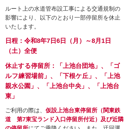
ルート上の水道管布設工事による交通規制の
影響により、以下のとおり一部停留所を休止
いたします。
日程：令和8年7日6日（月）～8月1日
（土）全便
休止する停留所：「上池台団地」、「ゴ
ルフ練習場前」、「下根ケ丘」、「上池
親水公園」、「上池台中央」、「上池台
東」
ご利用の際は、
仮設上池台東停留所（関東鉄
道 第7東宝ランド入口停留所付近）及び近隣
の停留所
にてご乗降ください。また、迂回運