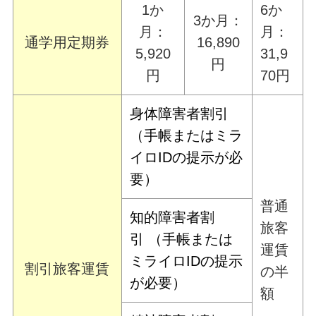
1か
6か
3か月：
月：
月：
通学用定期券
16,890
5,920
31,9
円
円
70円
身体障害者割引
（手帳またはミラ
イロIDの提示が必
要）
普通
知的障害者割
旅客
引 （手帳または
運賃
ミライロIDの提示
割引旅客運賃
の半
が必要）
額