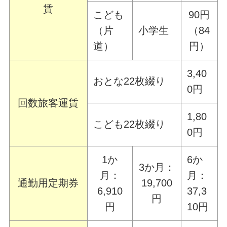
賃
こども
90円
（片
小学生
（84
道）
円）
3,40
おとな22枚綴り
0円
回数旅客運賃
1,80
こども22枚綴り
0円
1か
6か
3か月：
月：
月：
通勤用定期券
19,700
6,910
37,3
円
円
10円