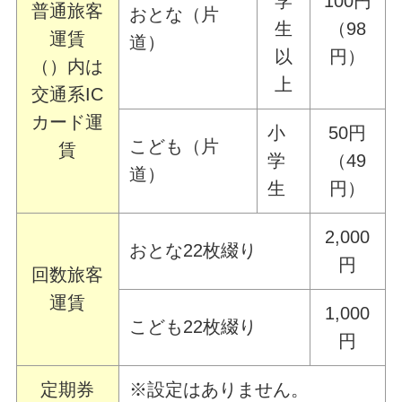
学
100円
普通旅客
おとな（片
生
（98
運賃
道）
以
円）
（）内は
上
交通系IC
カード運
小
50円
こども（片
賃
学
（49
道）
生
円）
2,000
おとな22枚綴り
円
回数旅客
運賃
1,000
こども22枚綴り
円
定期券
※設定はありません。