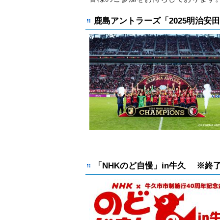
鹿島アントラーズ「2025明治安
「NHKのど自慢」in牛久 ※終