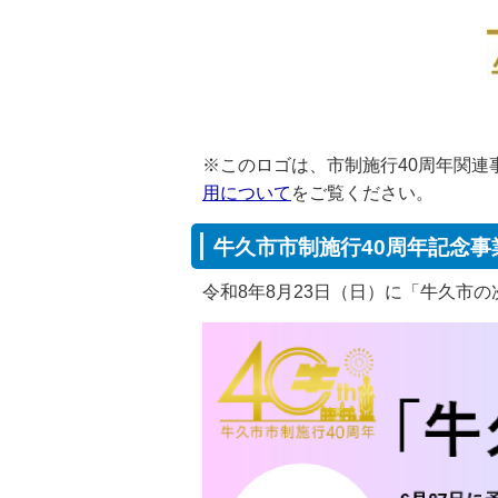
※このロゴは、市制施行40周年関
用について
をご覧ください。
牛久市市制施行40周年記念
令和8年8月23日（日）に「牛久市