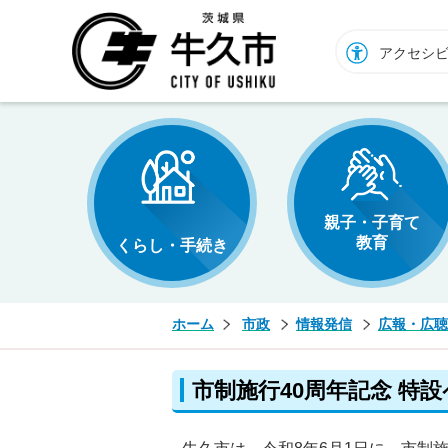
牛久市ホームページ
アクセシ
親子・子育て
教育
くらし・手続き
ホーム
市政
情報発信
広報・広聴
市制施行40周年記念 特