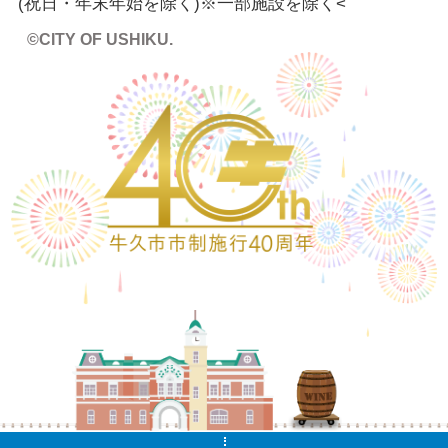
(祝日・年末年始を除く)※一部施設を除く
<
©CITY OF USHIKU.
ワイ