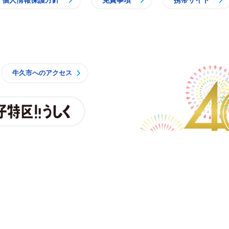
個人情報保護方針
免責事項
携帯サイト
牛久市
牛久市へのアクセス
親子特区
央3丁目15番地1
時15分 月曜日から金曜日
一部施設を除くく