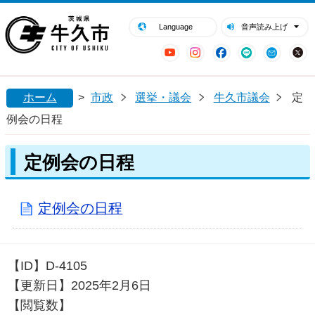
閉じる
牛久市ホームページ
Language
音声読み上げ
YouTube
Instagram
Facebook
LINE
Mail
ホーム
>
市政
選挙・議会
牛久市議会
定
例会の日程
定例会の日程
定例会の日程
【ID】
D-4105
【更新日】
2025年2月6日
【閲覧数】