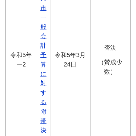
市
一
般
会
計
否決
令和5年
予
令和5年3月
（賛成少
ー2
算
24日
数）
に
対
す
る
附
帯
決