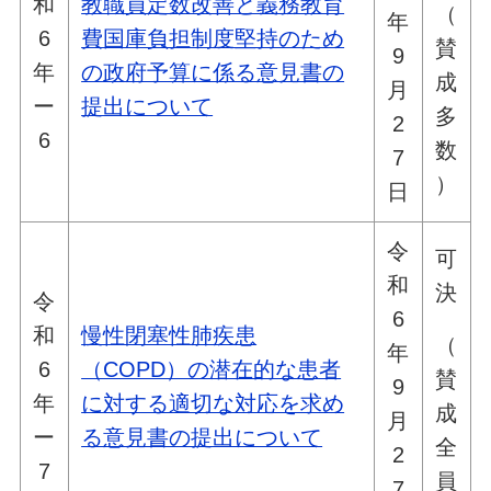
和
教職員定数改善と義務教育
（
年
6
費国庫負担制度堅持のため
賛
9
年
の政府予算に係る意見書の
成
月
ー
提出について
多
2
6
数
7
）
日
令
可
和
決
令
6
和
慢性閉塞性肺疾患
（
年
6
（COPD）の潜在的な患者
賛
9
年
に対する適切な対応を求め
成
月
ー
る意見書の提出について
全
2
7
員
7