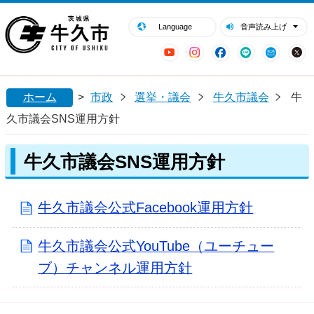
閉じる
牛久市ホームページ
Language
音声読み上げ
YouTube
Instagram
Facebook
LINE
Mail
ホーム
>
市政
選挙・議会
牛久市議会
牛
久市議会SNS運用方針
牛久市議会SNS運用方針
牛久市議会公式Facebook運用方針
牛久市議会公式YouTube（ユーチュー
ブ）チャンネル運用方針