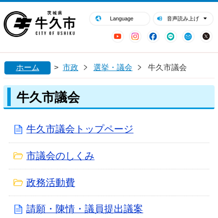
閉じる
牛久市ホームページ
Language
音声読み上げ
YouTube
Instagram
Facebook
LINE
Mail
ホーム
>
市政
選挙・議会
牛久市議会
牛久市議会
牛久市議会トップページ
市議会のしくみ
政務活動費
請願・陳情・議員提出議案