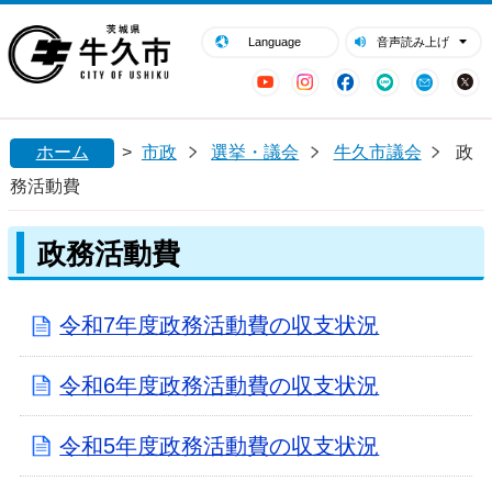
閉じる
牛久市ホームページ
Language
音声読み上げ
YouTube
Instagram
Facebook
LINE
Mail
ホーム
>
市政
選挙・議会
牛久市議会
政
務活動費
政務活動費
令和7年度政務活動費の収支状況
令和6年度政務活動費の収支状況
令和5年度政務活動費の収支状況