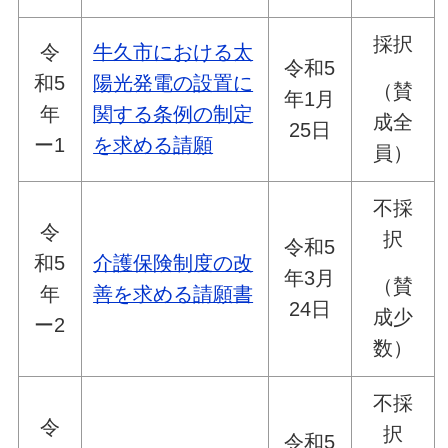
採択
令
牛久市における太
令和5
和5
陽光発電の設置に
（賛
年1月
年
関する条例の制定
成全
25日
ー1
を求める請願
員）
不採
令
択
令和5
和5
介護保険制度の改
年3月
（賛
年
善を求める請願書
24日
成少
ー2
数）
不採
令
択
令和5