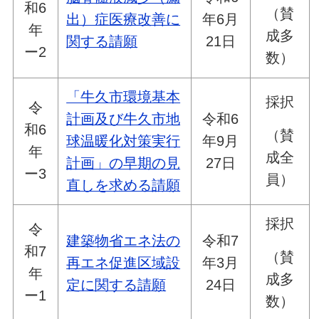
和6
（賛
出）症医療改善に
年6月
年
成多
関する請願
21日
ー2
数）
「牛久市環境基本
採択
令
計画及び牛久市地
令和6
和6
（賛
球温暖化対策実行
年9月
年
成全
計画」の早期の見
27日
ー3
員）
直しを求める請願
採択
令
建築物省エネ法の
令和7
和7
（賛
再エネ促進区域設
年3月
年
成多
定に関する請願
24日
ー1
数）