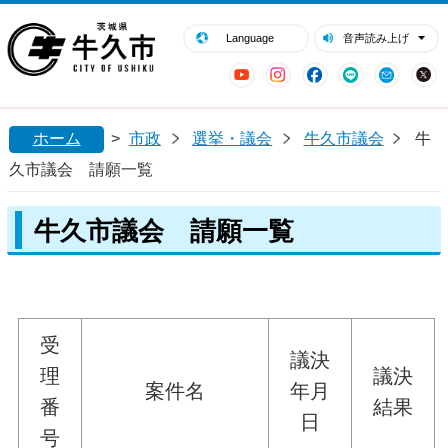
閉じる
牛久市ホームページ
Language
音声読み上げ
YouTube
Instagram
Facebook
LINE
Mail
ホーム
>
市政
選挙・議会
牛久市議会
牛
久市議会 請願一覧
牛久市議会 請願一覧
受
議決
理
議決
案件名
年月
番
結果
日
号