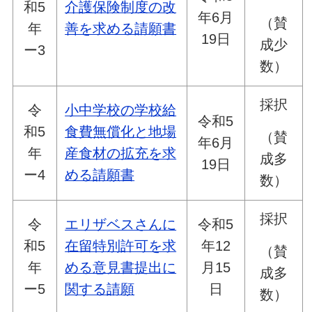
和5
介護保険制度の改
年6月
（賛
年
善を求める請願書
19日
成少
ー3
数）
採択
令
小中学校の学校給
令和5
和5
食費無償化と地場
（賛
年6月
年
産食材の拡充を求
成多
19日
ー4
める請願書
数）
採択
令
エリザベスさんに
令和5
和5
在留特別許可を求
年12
（賛
年
める意見書提出に
月15
成多
ー5
関する請願
日
数）