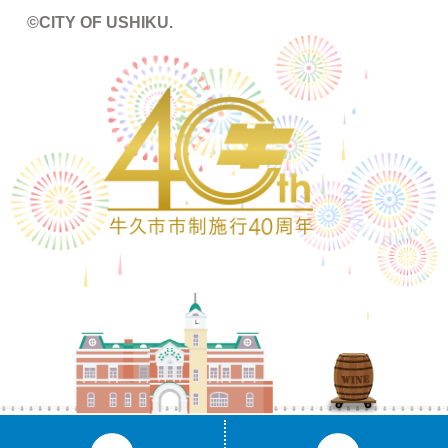
©CITY OF USHIKU.
ワ