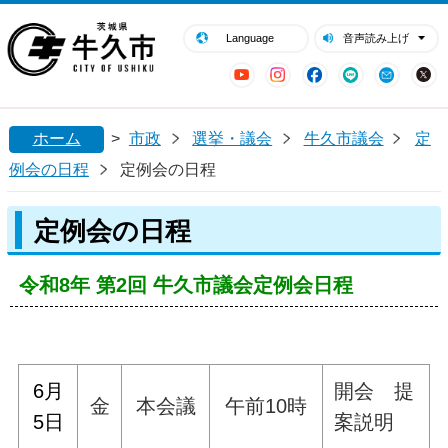
閉じる
牛久市ホームページ
Language
音声読み上げ
YouTube
Instagram
Facebook
LINE
Mail
ホーム
>
市政
選挙・議会
牛久市議会
定
例会の日程
定例会の日程
定例会の日程
令和8年 第2回 牛久市議会定例会日程
6月
開会 提
金
本会議
午前10時
5
日
案説明