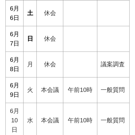
6月
土
休会
6日
6月
日
休会
7日
6月
月
休会
議案調査
8
日
6月
火
本会議
午前10時
一般質問
9日
6月
10
水
本会議
午前10時
一般質問
日