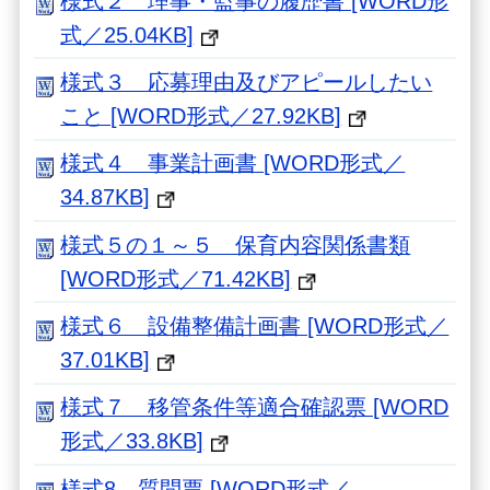
様式２ 理事・監事の履歴書 [WORD形
式／25.04KB]
様式３ 応募理由及びアピールしたい
こと [WORD形式／27.92KB]
様式４ 事業計画書 [WORD形式／
34.87KB]
様式５の１～５ 保育内容関係書類
[WORD形式／71.42KB]
様式６ 設備整備計画書 [WORD形式／
37.01KB]
様式７ 移管条件等適合確認票 [WORD
形式／33.8KB]
様式8 質問票 [WORD形式／