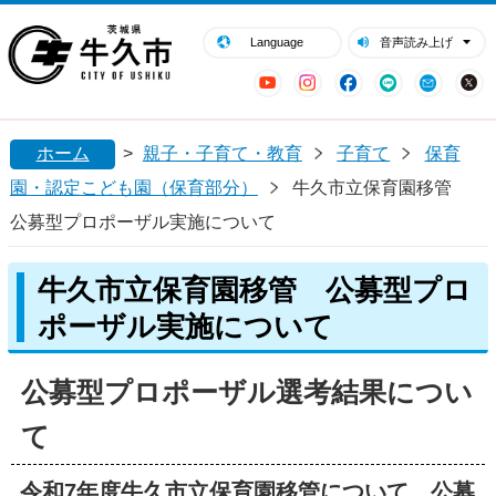
閉じる
牛久市ホームページ
Language
音声読み上げ
YouTube
Instagram
Facebook
LINE
Mail
ホーム
>
親子・子育て・教育
子育て
保育
園・認定こども園（保育部分）
牛久市立保育園移管
公募型プロポーザル実施について
牛久市立保育園移管 公募型プロ
ポーザル実施について
公募型プロポーザル選考結果につい
て
令和7年度牛久市立保育園移管について、公募