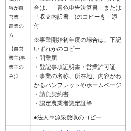
合は、「青色申告決算書」または
容が自
「収支内訳書」)のコピーを」添
営業・
付
農業の
方
※事業開始初年度の場合は、下記
いずれかのコピー
【自営
・開業届
業主(事
・登記事項証明書・営業許可証
業主の
・事業の名称、所在地、内容がわ
み)】
かるパンフレットやホームページ
・請負契約書
・認定農業者認定証等
●法人⇒源泉徴収のコピー