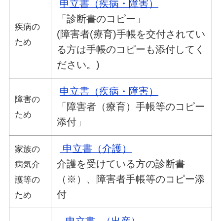
申立書（疾病・障害）
「診断書のコピー」
疾病の
(障害者(療育)手帳を交付されてい
ため
る方は手帳のコピーも添付してく
ださい。)
申立書（疾病・障害）
障害の
「障害者（療育）手帳等のコピー
ため
添付」
申立書（介護）
家族の
介護を受けている方の診断書
病気介
（※）、障害者手帳等のコピー添
護等の
付
ため
申立書 （出産）