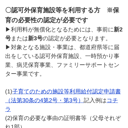
〇認可外保育施設等を利用する方 ※保
育の必要性の認定が必要です
▶利用料が無償化となるためには、事前に
新2
号
または
新3号
の認定が必要となります。
▶対象となる施設・事業は、都道府県等に届
出をしている認可外保育施設、一時預かり事
業、病児保育事業、ファミリーサポートセン
ター事業です。
(1)
子育てのための施設等利用給付認定申請書
（法第30条の4第2号・第3号）
記入例は
コチ
ラ
(2)保育の必要な事由の証明書等（父母それぞ
れ1部）