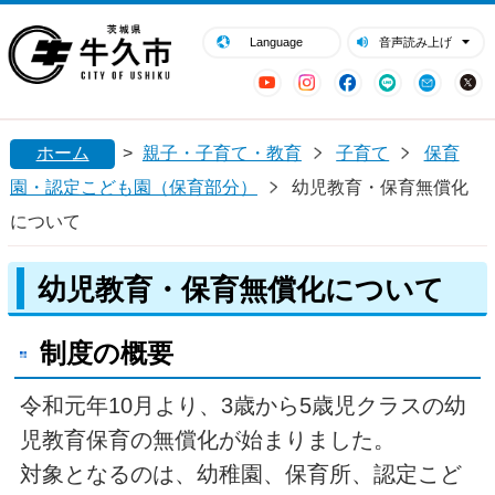
閉じる
牛久市ホームページ
Language
音声読み上げ
YouTube
Instagram
Facebook
LINE
Mail
ホーム
>
親子・子育て・教育
子育て
保育
園・認定こども園（保育部分）
幼児教育・保育無償化
について
幼児教育・保育無償化について
制度の概要
令和元年10月より、3歳から5歳児クラスの幼
児教育保育の無償化が始まりました。
対象となるのは、幼稚園、保育所、認定こど