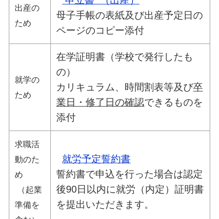
出産の
母子手帳の表紙及び出産予定日の
ため
ページのコピー添付
在学証明書（学校で発行したも
の）
就学の
カリキュラム、時間割表等及び
卒
ため
業日・修了日の確認
できるものを
添付
求職活
就労予定誓約書
動のた
誓約書で申込を行った場合は認定
め
後90日以内に就労（内定）証明書
（起業
を提出いただきます。
準備を