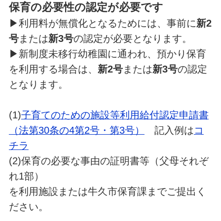
保育の必要性の認定が必要です
▶利用料が無償化となるためには、事前に
新2
号
または
新3号
の認定が必要となります。
▶新制度未移行幼稚園に通われ、預かり保育
を利用する場合は、
新2号
または
新3号
の認定
となります。
(1)
子育てのための施設等利用給付認定申請書
（法第30条の4第2号・第3号）
記入例は
コ
チラ
(2)保育の必要な事由の証明書等（父母それぞ
れ1部）
を利用施設または牛久市保育課までご提出く
ださい。