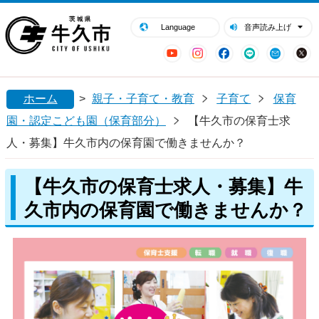
閉じる
牛久市ホームページ
Language
音声読み上げ
YouTube
Instagram
Facebook
LINE
Mail
ホーム
>
親子・子育て・教育
子育て
保育
園・認定こども園（保育部分）
【牛久市の保育士求
人・募集】牛久市内の保育園で働きませんか？
【牛久市の保育士求人・募集】牛
久市内の保育園で働きませんか？