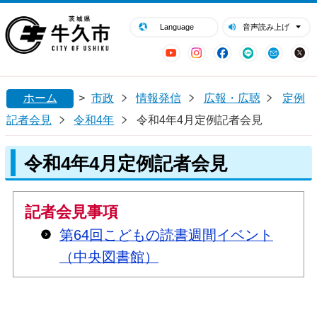
閉じる
牛久市ホームページ
Language
音声読み上げ
YouTube
Instagram
Facebook
LINE
Mail
ホーム
>
市政
情報発信
広報・広聴
定例
記者会見
令和4年
令和4年4月定例記者会見
令和4年4月定例記者会見
記者会見事項
第64回こどもの読書週間イベント
（中央図書館）