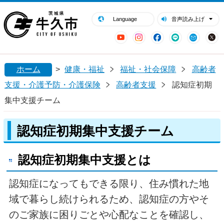
閉じる
牛久市ホームページ
Language
音声読み上げ
YouTube
Instagram
Facebook
LINE
Mail
ホーム
>
健康・福祉
福祉・社会保障
高齢者
支援・介護予防・介護保険
高齢者支援
認知症初期
集中支援チーム
認知症初期集中支援チーム
認知症初期
集中支援とは
認知症になってもできる限り、住み慣れた地
域で暮らし続けられるため、認知症の方やそ
のご家族に困りごとや心配なことを確認し、