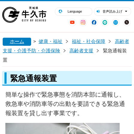
閉じる
牛久市ホームページ
Language
音声読み上げ
YouTube
Instagram
Facebook
LINE
Mail
ホーム
>
健康・福祉
福祉・社会保障
高齢者
支援・介護予防・介護保険
高齢者支援
緊急通報装
置
緊急通報装置
簡単な操作で緊急事態を消防本部に通報し、
救急車や消防車等の出動を要請できる緊急通
報装置を貸し出す事業です。