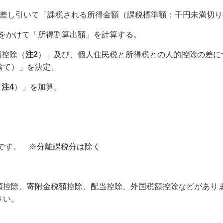
を差し引いて「課税される所得金額（課税標準額：千円未満切
をかけて「所得割算出額」を計算する。
額控除（
注2
）」及び、個人住民税と所得税との人的控除の差に
捨て）」を決定。
（
注4
）」を加算。
）です。 ※分離課税分は除く
額控除、寄附金税額控除、配当控除、外国税額控除などがあり
さい。