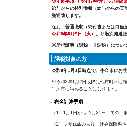
令和8
年度（令和7年分）の税額
給与からの特別徴収（給与からの天
発送致します。
なお、普通徴収（納付書または口座
令和8年6月9日（火）
より順次発送
※所得証明（課税・非課税）につい
課税対象の方
令和8年1月1日時点で、牛久市にお
※令和8年1月2日以降に他市町村に
牛久市に納めることになります。
税金計算手順
（1）1月1日から12月31日まで
（2）扶養親族の人数、社会保険料