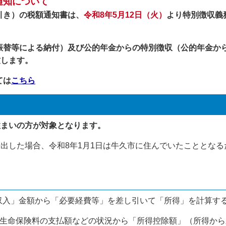
通知について
引き）の税額通知書は、
令和8年5月12日（火）
より特別徴収義
振替等による納付）及び公的年金からの特別徴収（公的年金か
致します。
ては
こちら
住まいの方が対象となります。
転出した場合、令和8年1月1日は牛久市に住んでいたこととな
の「収入」金額から「必要経費等」を差し引いて「所得」を計算す
や生命保険料の支払額などの状況から「所得控除額」（所得か