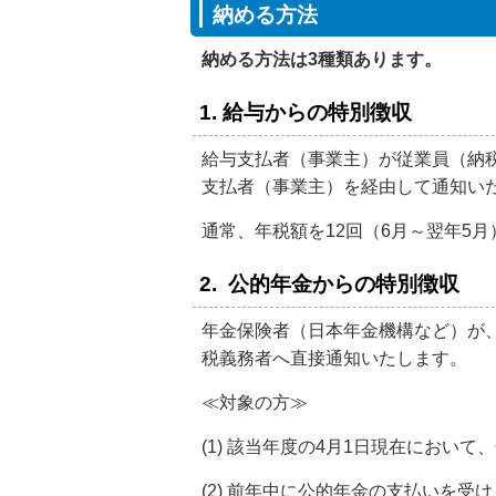
納める方法
納める方法は3種類あります。
1. 給与からの特別徴収
給与支払者（事業主）が従業員（納
支払者（事業主）を経由して通知い
通常、年税額を12回（6月～翌年5
2.
公的年金からの特別徴収
年金保険者（日本年金機構など）が
税義務者へ直接通知いたします。
≪対象の方≫
(1) 該当年度の4月1日現在において
(2) 前年中に公的年金の支払いを