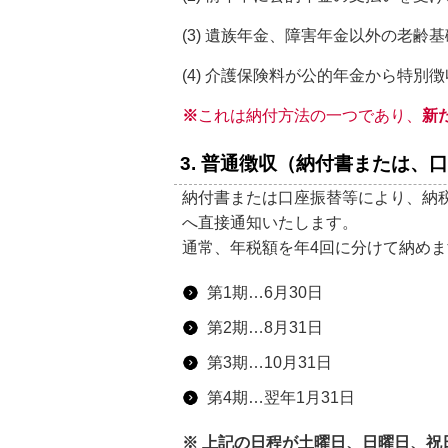
(3) 遺族年金、障害年金以外の老齢
(4) 介護保険料が公的年金から特別
※
これは納付方法の一つであり、
新
3.
普通徴収（納付書または、口
納付書または口座振替等により、納
へ直接通知いたします。
通常、年税額を年4回に分けて納め
第1期…6月30日
第2期…8月31日
第3期…10月31日
第4期…翌年1月31日
※ 上記の日程が土曜日、日曜日、