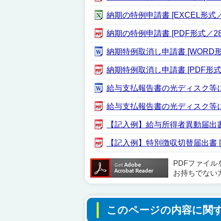
納期の特例申請書 [EXCEL形式／3
納期の特例申請書 [PDF形式／28.
納期特例取消し申請書 [WORD形
納期特例取消し申請書 [PDF形式／5
給与支払報告書の光ディスク等による
給与支払報告書の光ディスク等による
【記入例】給与所得者異動届出書 [P
【記入例】特別徴収切替届出書 [PD
PDFファイ
お持ちでない
このページの内容に関