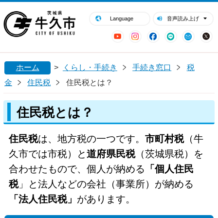
閉じる
牛久市ホームページ
Language
音声読み上げ
YouTube
Instagram
Facebook
LINE
Mail
ホーム
>
くらし・手続き
手続き窓口
税
金
住民税
住民税とは？
住民税とは？
住民税
は、地方税の一つです。
市町村税
（牛
久市では市税）と
道府県民税
（茨城県税）を
合わせたもので、個人が納める
「個人住民
税
」と法人などの会社（
事業所）
が納める
「法人住民税」
があります。