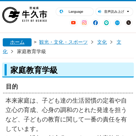
閉じる
牛久市ホームページ
Language
音声読み上げ
YouTube
Instagram
Facebook
LINE
Mail
ホーム
>
観光・文化・スポーツ
文化
文
化
家庭教育学級
家庭教育学級
目的
本来家庭は、子ども達の生活習慣の定着や自
立心の育成、心身の調和のとれた発達を担う
など、子どもの教育に関して一番の責任を有
しています。