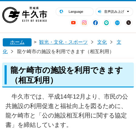
閉じる
牛久市ホームページ
Language
音声読み上げ
YouTube
Instagram
Facebook
LINE
Mail
ホーム
>
観光・文化・スポーツ
文化
文
化
龍ケ崎市の施設を利用できます（相互利用）
龍ケ崎市の施設を利用できます
（相互利用）
牛久市では、平成14年12月より、市民の公
共施設の利用促進と福祉向上を図るために、
龍ケ崎市と「公の施設相互利用に関する協定
書」を締結しています。