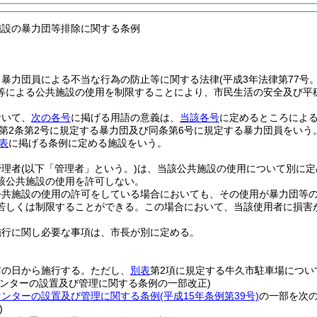
施設の暴力団等排除に関する条例
、暴力団員による不当な行為の防止等に関する法律
(平成3年法律第77号
等による公共施設の使用を制限することにより、市民生活の安全及び平
おいて、
次の各号
に掲げる用語の意義は、
当該各号
に定めるところによ
第2条第2号に規定する暴力団及び同条第6号に規定する暴力団員をいう
表
に掲げる条例に定める施設をいう。
管理者
(以下「管理者」という。)
は、当該公共施設の使用について別に定
該公共施設の使用を許可しない。
公共施設の使用の許可をしている場合においても、その使用が暴力団等
若しくは制限することができる。
この場合において、当該使用者に損害
施行に関し必要な事項は、市長が別に定める。
布の日から施行する。
ただし、
別表
第2項に規定する牛久市駐車場につい
センターの設置及び管理に関する条例の一部改正)
センターの設置及び管理に関する条例
(平成15年条例第39号)
の一部を次
)