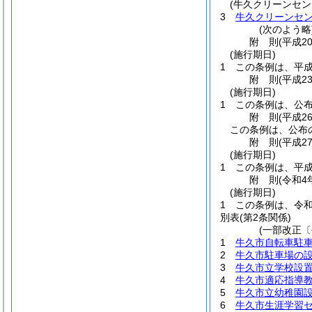
(牛久クリーンセ
3
牛久クリーンセ
(次のよう略
附
則
(平成2
(施行期日)
1
この条例は、平成
附
則
(平成2
(施行期日)
1
この条例は、公
附
則
(平成2
この条例は、公布
附
則
(平成2
(施行期日)
1
この条例は、平成
附
則
(令和4
(施行期日)
1
この条例は、令和
別表
(第2条関係)
(一部改正〔
1
牛久市自転車駐車
2
牛久市駐車場の設
3
牛久市立学校設置
4
牛久市適応指導教
5
牛久市立幼稚園設
6
牛久市生涯学習セ