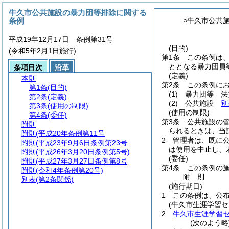
牛久市公共施設の暴力団等排除に関する
条例
○牛久市公共
平成19年12月17日 条例第31号
(目的)
(令和5年2月1日施行)
第1条
この条例は
ととなる暴力団員
条項目次
沿革
(定義)
本則
第2条
この条例に
第1条
(目的)
(1)
暴力団等 法
第2条
(定義)
(2)
公共施設
別
第3条
(使用の制限)
(使用の制限)
第4条
(委任)
第3条
公共施設の
附則
られるときは、当
附則
(平成20年条例第11号
2
管理者は、既に
附則
(平成23年9月6日条例第23号
は使用を中止し、
附則
(平成26年3月20日条例第5号)
(委任)
附則
(平成27年3月27日条例第8号
第4条
この条例の
附則
(令和4年条例第20号)
附
則
別表
(第2条関係)
(施行期日)
1
この条例は、公
(牛久市生涯学習
2
牛久市生涯学習
(次のよう略