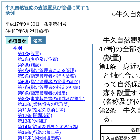
牛久自然観察の森設置及び管理に関する
条例
○牛久自
平成17年9月30日 条例第44号
(令和7年6月24日施行)
牛久自然観
条項目次
沿革
47号)の全
本則
第1条
(設置)
(設置)
第2条
(名称及び位置)
第3条
(施設)
第1条
身近
第4条
(指定管理者による管理)
と触れ合い
第5条
(指定管理者が行う業務)
第6条
(指定管理者の管理の期間)
って自然保
第7条
(指定管理者の指定の申請)
森を設置す
第8条
(指定管理者の指定)
第9条
(事業報告書の作成及び提出)
(名称及び位
第10条
(業務報告の聴取等)
第2条
牛久
第11条
(指定の取消し等)
第12条
(開園時間)
る。
第13条
(休園日)
第14条
(許可を必要とする行為)
名称
第15条
(行為の禁止等)
第16条
(原状回復義務)
牛久自然観察の森