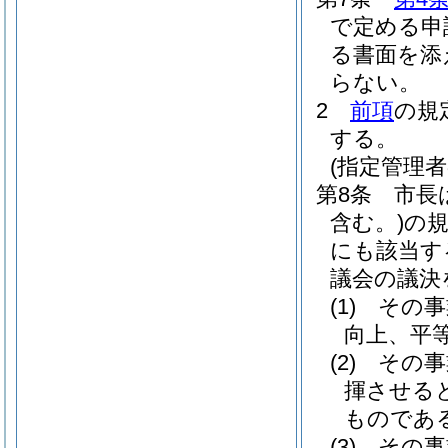
で定める申
る書面を添
らない。
2
前項
の規
する。
(指定管理者
第8条
市長
含む。)
の
にも該当す
議会の議決
(1)
その事
向上、平
(2)
その事
揮させる
ものであ
(3)
その事