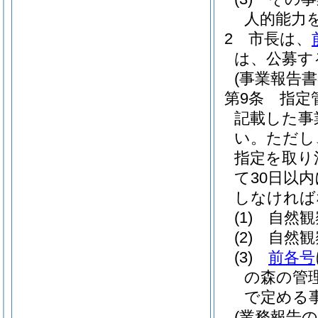
人的能力
2
市長は、
は、公募す
(事業報告
第9条
指定
記載した事
い。
ただし
指定を取り
て30日以
しなければ
(1)
自然観
(2)
自然観
(3)
前各号
の森の管
で定める
(業務報告の