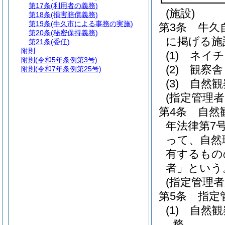
第17条
(利用者の義務)
(施設)
第18条
(損害賠償義務)
第19条
(牛久市による事務の実施)
第3条
牛久
第20条
(秘密保持義務)
に掲げる施
第21条
(委任)
附則
(1)
ネイチ
附則
(令和5年条例第3号)
(2)
観察舎
附則
(令和7年条例第25号)
(3)
自然観
(指定管理
第4条
自然
年法律第7号
って、自然
有するもの
者」という
(指定管理者
第5条
指定
(1)
自然観
務