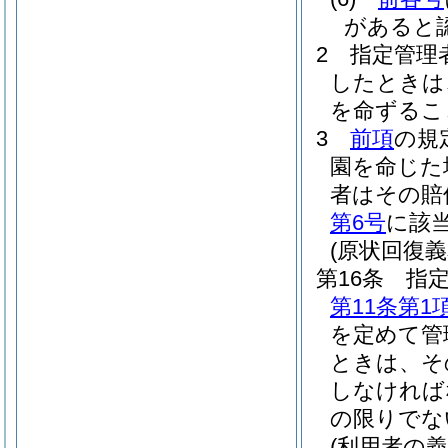
があると
2
指定管理
したときは
を命ずるこ
3
前項
の規
園を命じた
者はその賠
第6号
に該
(原状回復義
第16条
指
第11条第1
を定めて管
ときは、そ
しなければ
の限りでな
(利用者の義