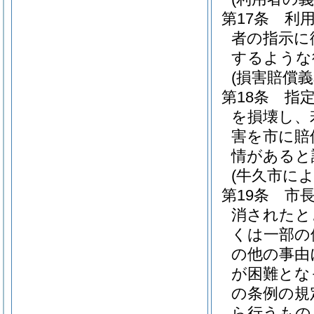
第17条
利
者の指示に
するような
(損害賠償義
第18条
指
を損壊し、
害を市に賠
情があると
(牛久市に
第19条
市
消されたと
くは一部の
の他の事由
が困難とな
の条例の規
ら行うもの