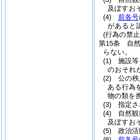
及ぼすお
(4)
前各号
があると
(行為の禁止
第15条
自
らない。
(1)
施設等
のおそれ
(2)
公の秩
ある行為
物の類を
(3)
指定さ
(4)
自然観
及ぼすお
(5)
政治活
(6)
前各号