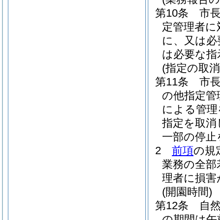
第10条
市
定管理者に
に、又は必
は必要な指
(指定の取消
第11条
市
の他指定管
による管理
指定を取消
一部の停止
2
前項
の規
業務の全部
理者に損害
(開園時間)
第12条
自然
の期間は午前