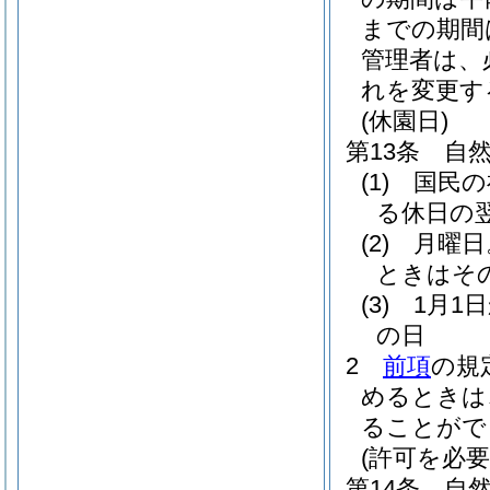
までの期間
管理者は、
れを変更す
(休園日)
第13条
自
(1)
国民の
る休日の
(2)
月曜日
ときはそ
(3)
1月1
の日
2
前項
の規
めるときは
ることがで
(許可を必
第14条
自