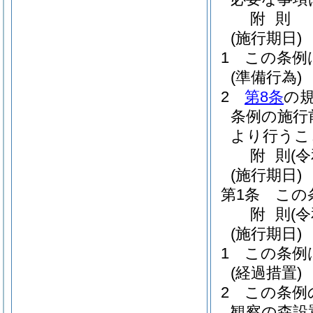
附
則
(施行期日)
1
この条例
(準備行為)
2
第8条
の
条例の施行
より行うこ
附
則
(
(施行期日)
第1条
この
附
則
(
(施行期日)
1
この条例
(経過措置)
2
この条例
観察の森設