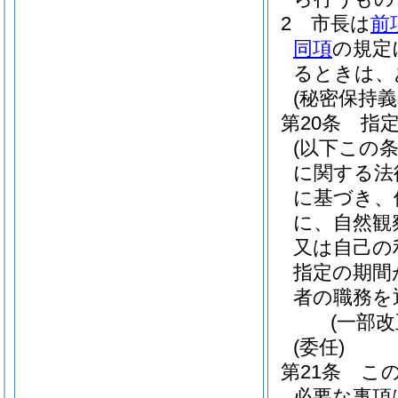
2
市長は
前
同項
の規定
るときは、
(秘密保持義
第20条
指
(以下この
に関する法
に基づき、
に、自然観
又は自己の
指定の期間
者の職務を
(一部改
(委任)
第21条
こ
必要な事項