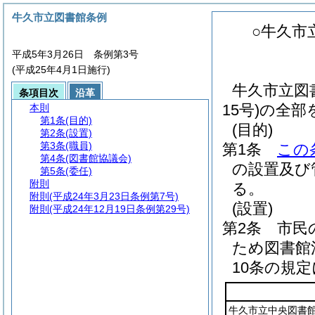
牛久市立図書館条例
○牛久市
平成5年3月26日 条例第3号
(平成25年4月1日施行)
牛久市立図
条項目次
沿革
15号)の全
本則
第1条
(目的)
(目的)
第2条
(設置)
第3条
(職員)
第1条
この
第4条
(図書館協議会)
の設置及び
第5条
(委任)
附則
る。
附則
(平成24年3月23日条例第7号)
(設置)
附則
(平成24年12月19日条例第29号)
第2条
市民
ため図書館
10条の規
牛久市立中央図書