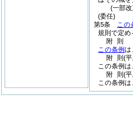
(一部改
(委任)
第5条
この
規則で定め
附
則
この条例
は
附
則
(
この条例は
附
則
(平
この条例は