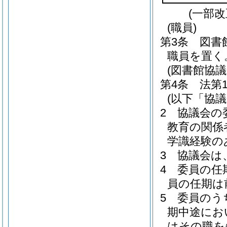
(一部改
(職員)
第3条
図書
職員を置く
(図書館協議
第4条
法第
(以下「協
2
協議会の
教育の関係
学識経験の
3
協議会は
4
委員の任
員の任期は
5
委員のう
期中途にお
はその職を