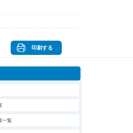
印刷する
案
案一覧