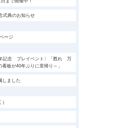
1日まで開催中！
念式典のお知らせ
設ページ
周年記念 プレイベント〉「甦れ 万
の看板が40年ぶりに里帰り～」
嘱しました
く）