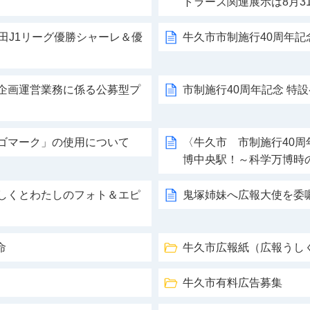
トラーズ関連展示は8月3
安田J1リーグ優勝シャーレ＆優
牛久市市制施行40周年記
典企画運営業務に係る公募型プ
市制施行40周年記念 特
ロゴマーク」の使用について
〈牛久市 市制施行40
博中央駅！～科学万博時
うしくとわたしのフォト＆エピ
鬼塚姉妹へ広報大使を委
命
牛久市広報紙（広報うし
牛久市有料広告募集